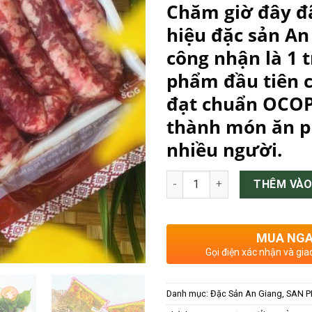
Chăm giờ đây đ
hiệu đặc sản An
công nhận là 1 
phẩm đầu tiên c
đạt chuẩn OCOP 
thành món ăn p
nhiều người.
LẠP XƯỞNG BÒ TUNG LÒ MÒ 500
THÊM VÀO
MUA NG
Gọi điện xác nhận và gia
Danh mục:
Đặc Sản An Giang
,
SAN P