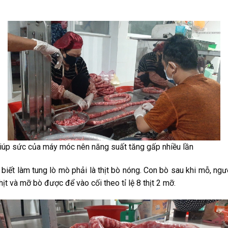
giúp sức của máy móc nên năng suất tăng gấp nhiều lần
ết làm tung lò mò phải là thịt bò nóng. Con bò sau khi mỗ, ngườ
ịt và mỡ bò được để vào cối theo tỉ lệ 8 thịt 2 mỡ.