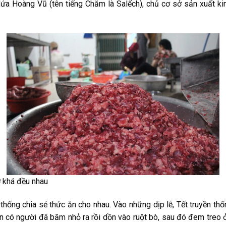
a Hoàng Vũ (tên tiếng Chăm là Salếch), chủ cơ sở sản xuất ki
 khá đều nhau
hống chia sẻ thức ăn cho nhau. Vào những dịp lễ, Tết truyền thốn
nên có người đã băm nhỏ ra rồi dồn vào ruột bò, sau đó đem treo