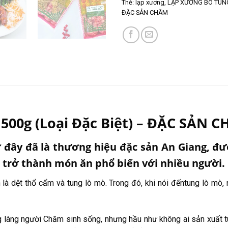
Thẻ:
lạp xương
,
LẠP XƯỞNG BÒ TUNG 
ĐẶC SẢN CHĂM
0g (Loại Đặc Biệt) – ĐẶC SẢN 
đây đã là thương hiệu đặc sản An Giang, đư
, trở thành món ăn phổ biến với nhiều người.
là dệt thổ cẩm và tung lò mò. Trong đó, khi nói đến
tung lò mò
,
g làng người Chăm sinh sống, nhưng hầu như không ai sản xuất t