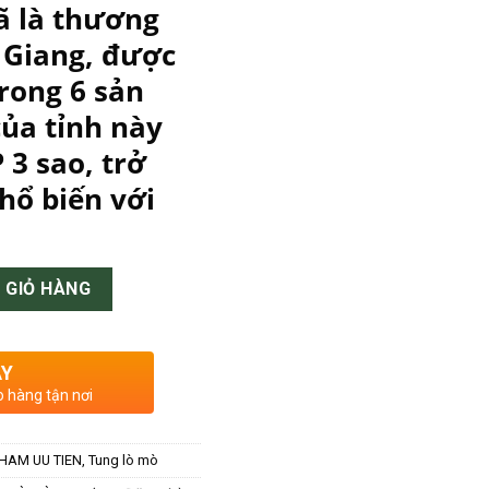
ã là thương
 Giang, được
trong 6 sản
ủa tỉnh này
3 sao, trở
hổ biến với
g (Loại Đặc Biệt) - ĐẶC SẢN CHĂM số lượng
 GIỎ HÀNG
AY
o hàng tận nơi
HAM UU TIEN
,
Tung lò mò