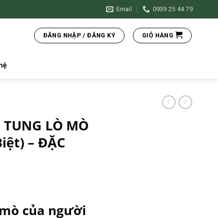
Email
0939 25 44 79
ĐĂNG NHẬP / ĐĂNG KÝ
GIỎ HÀNG
hệ
 TUNG LÒ MÒ
Biệt) – ĐẶC
 mò của người