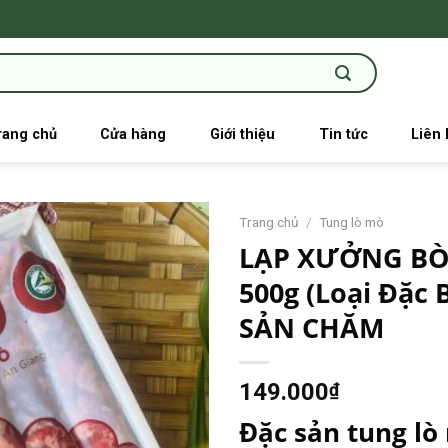
rang chủ
Cửa hàng
Giới thiệu
Tin tức
Liên 
Trang chủ
/
Tung lò mò
LẠP XƯỞNG BÒ
500g (Loại Đặc 
SẢN CHĂM
149.000
₫
Đặc sản tung lò