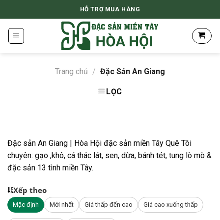
Skip
HỖ TRỢ MUA HÀNG
to
content
Trang chủ
/
Đặc Sản An Giang
LỌC
Đặc sản An Giang | Hòa Hội đặc sản miền Tây Quê Tôi
chuyên: gạo ,khô, cá thác lát, sen, dừa, bánh tét, tung lò mò &
đặc sản 13 tình miền Tây.
Xếp theo
Mặc định
Mới nhất
Giá thấp đến cao
Giá cao xuống thấp