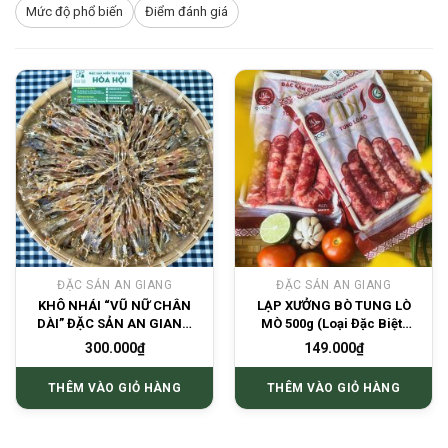
Mức độ phổ biến
Điểm đánh giá
ĐẶC SẢN AN GIANG
ĐẶC SẢN AN GIANG
KHÔ NHÁI “VŨ NỮ CHÂN
LẠP XƯỞNG BÒ TUNG LÒ
DÀI” ĐẶC SẢN AN GIANG
MÒ 500g (Loại Đặc Biệt)
500G
– ĐẶC SẢN CHĂM
300.000
₫
149.000
₫
THÊM VÀO GIỎ HÀNG
THÊM VÀO GIỎ HÀNG