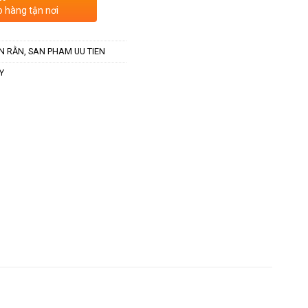
o hàng tận nơi
N RẰN
,
SAN PHAM UU TIEN
Y