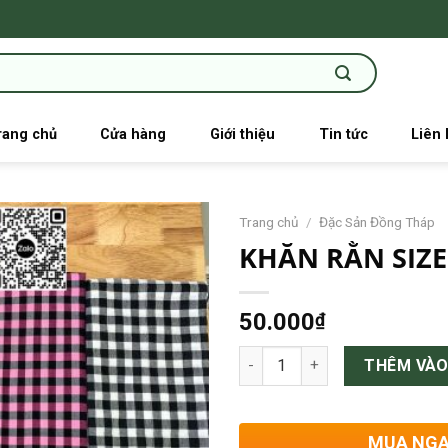
rang chủ
Cửa hàng
Giới thiệu
Tin tức
Liên 
Trang chủ
/
Đặc Sản Đồng Tháp
KHĂN RẰN SIZE
50.000
₫
KHĂN RẰN SIZE 60X160CM số 
THÊM VÀO
MUA NG