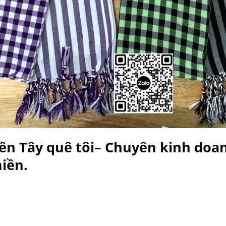
ền Tây quê tôi
– Chuyên kinh doa
iền.