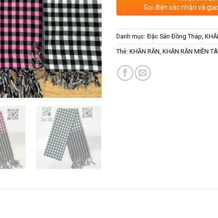
Gọi điện xác nhận và gia
Danh mục:
Đặc Sản Đồng Tháp
,
KHĂ
Thẻ:
KHĂN RẰN
,
KHĂN RẰN MIỀN TÂ