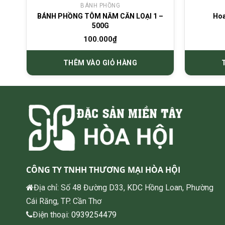
BÁNH PHỒNG
BÁNH PHỒNG TÔM NĂM CĂN LOẠI 1 –
Hoa
500G
100.000
₫
THÊM VÀO GIỎ HÀNG
CÔNG TY TNHH THƯƠNG MẠI HÒA HỘI
Địa chỉ: Số 48 Đường D33, KDC Hồng Loan, Phường
Cái Răng, TP. Cần Thơ
Điện thoại:
0939254479