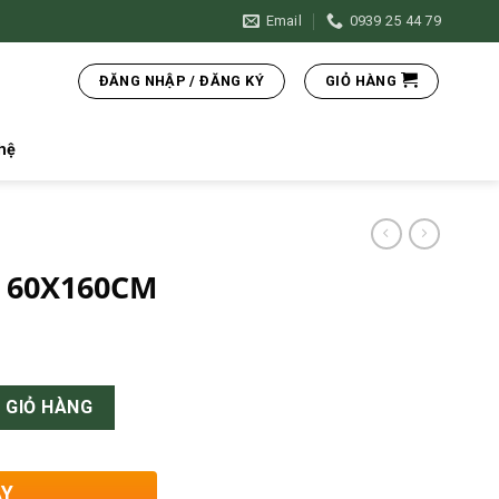
Email
0939 25 44 79
ĐĂNG NHẬP / ĐĂNG KÝ
GIỎ HÀNG
hệ
 60X160CM
lượng
 GIỎ HÀNG
AY