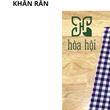
KHĂN RẰN