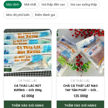
Mặc định
Mới nhất
Giá thấp đến cao
Giá cao xuống thấp
Mức độ phổ biến
Điểm đánh giá
CÁ THÁC LÁC
CÁ THÁC LÁC
CÁ THÁC LÁC RÚT
CHẢ CÁ THÁT LÁT NẠO
XƯƠNG – GÓI 250g
TAY TÂN PHÁT – GÓI
500g
62.000
₫
125.000
₫
THÊM VÀO GIỎ HÀNG
THÊM VÀO GIỎ HÀNG