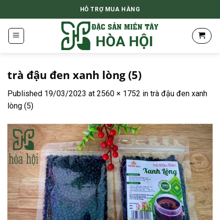
Skip
HỖ TRỢ MUA HÀNG
to
content
trà đậu đen xanh lòng (5)
Published
19/03/2023
at
2560 × 1752
in
trà đậu đen xanh
lòng (5)