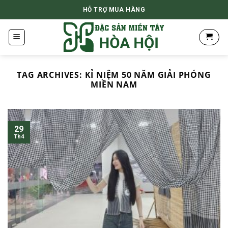
Skip
HỖ TRỢ MUA HÀNG
to
content
TAG ARCHIVES:
KỈ NIỆM 50 NĂM GIẢI PHÓNG
MIỀN NAM
29
Th4