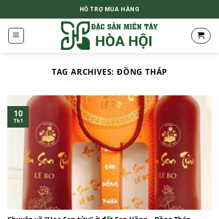
Skip
HỖ TRỢ MUA HÀNG
to
content
TAG ARCHIVES:
ĐỒNG THÁP
10
Th1