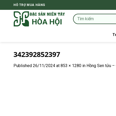
Skip
HỖ TRỢ MUA HÀNG
to
content
T
342392852397
Published
26/11/2024
at
853 × 1280
in
Hồng Sen tửu – 