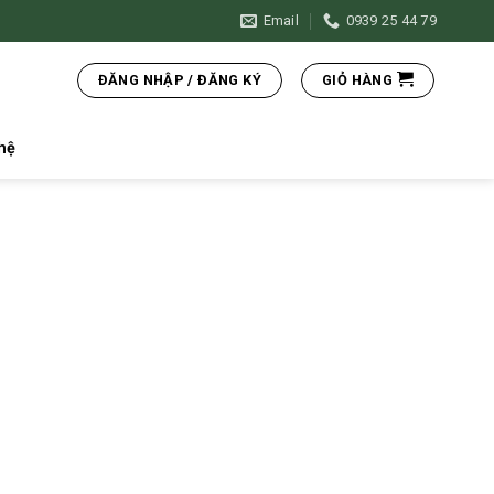
Email
0939 25 44 79
ĐĂNG NHẬP / ĐĂNG KÝ
GIỎ HÀNG
hệ