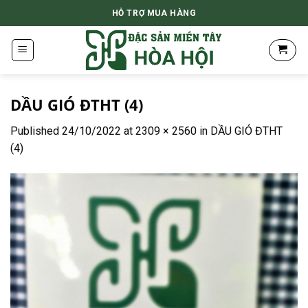
Skip
HỖ TRỢ MUA HÀNG
to
content
DẦU GIÓ ĐTHT (4)
Published
24/10/2022
at
2309 × 2560
in
DẦU GIÓ ĐTHT
(4)