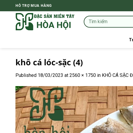
Skip
HỖ TRỢ MUA HÀNG
to
content
T
khô cá lóc-sặc (4)
Published
18/03/2023
at
2560 × 1750
in
KHÔ CÁ SẶC 