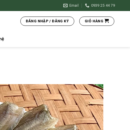
Email
0939 25 44 79
ĐĂNG NHẬP / ĐĂNG KÝ
GIỎ HÀNG
hệ