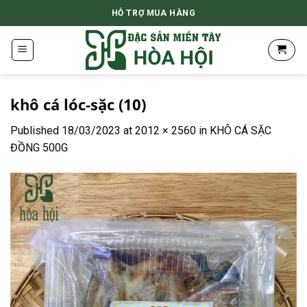
Skip
HỖ TRỢ MUA HÀNG
to
content
khô cá lóc-sặc (10)
Published
18/03/2023
at
2012 × 2560
in
KHÔ CÁ SẶC
ĐỒNG 500G