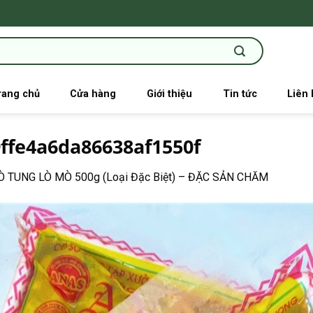
rang chủ
Cửa hàng
Giới thiệu
Tin tức
Liên 
ffe4a6da86638af1550f
 TUNG LÒ MÒ 500g (Loại Đặc Biệt) – ĐẶC SẢN CHĂM