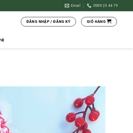
Email
0939 25 44 79
ĐĂNG NHẬP / ĐĂNG KÝ
GIỎ HÀNG
hệ