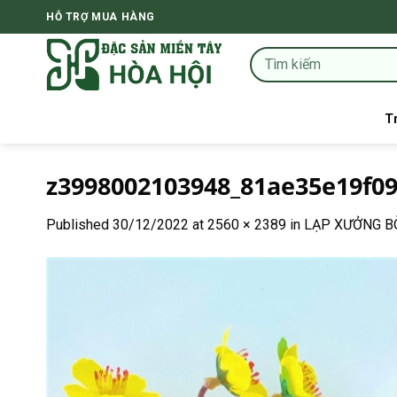
Skip
HỖ TRỢ MUA HÀNG
to
content
T
z3998002103948_81ae35e19f09
Published
30/12/2022
at
2560 × 2389
in
LẠP XƯỞNG BÒ