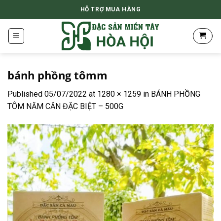
Skip
HỖ TRỢ MUA HÀNG
to
content
bánh phồng tômm
Published
05/07/2022
at
1280 × 1259
in
BÁNH PHỒNG
TÔM NĂM CĂN ĐẶC BIỆT – 500G