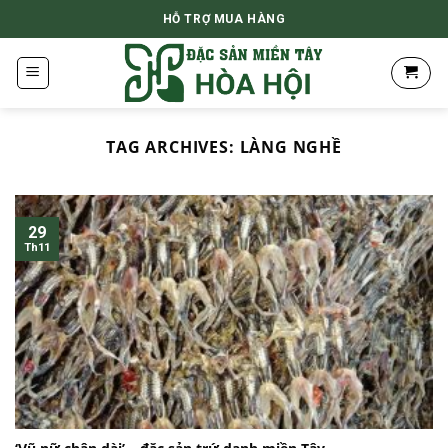
Skip
HỖ TRỢ MUA HÀNG
to
content
TAG ARCHIVES:
LÀNG NGHỀ
29
Th11