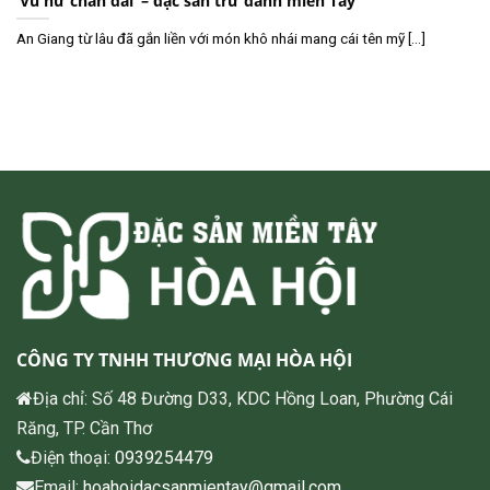
‘Vũ nữ chân dài’ – đặc sản trứ danh miền Tây
An Giang từ lâu đã gắn liền với món khô nhái mang cái tên mỹ [...]
CÔNG TY TNHH THƯƠNG MẠI HÒA HỘI
Địa chỉ: Số 48 Đường D33, KDC Hồng Loan, Phường Cái
Răng, TP. Cần Thơ
Điện thoại:
0939254479
Email:
hoahoidacsanmientay@gmail.com